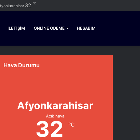
℃
Facebook
Twitter
YouTube
Instagram
Kayıt
Kenar
Dış
Arama
32
fyonkarahisar
Ol
Bölmesi
görünümü
yap
değiştir
...
İLETIŞIM
ONLINE ÖDEME
HESABIM
Hava Durumu
Afyonkarahisar
Açık hava
32
℃