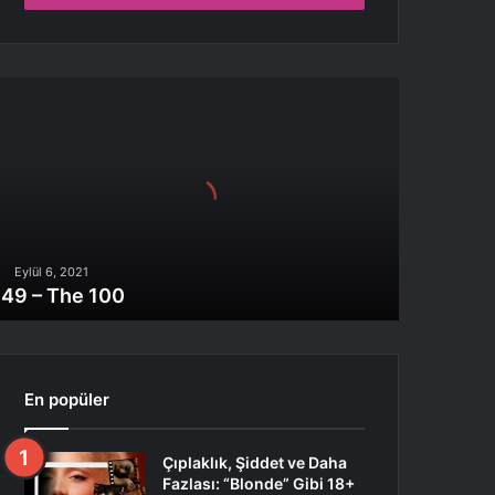
9
he
00
Eylül 6, 2021
49 – The 100
En popüler
Çıplaklık, Şiddet ve Daha
Fazlası: “Blonde” Gibi 18+