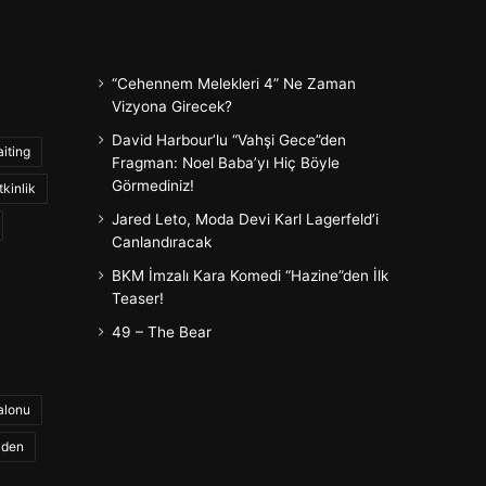
“Cehennem Melekleri 4” Ne Zaman
Vizyona Girecek?
David Harbour’lu “Vahşi Gece”den
iting
Fragman: Noel Baba’yı Hiç Böyle
Görmediniz!
tkinlik
Jared Leto, Moda Devi Karl Lagerfeld’i
Canlandıracak
BKM İmzalı Kara Komedi “Hazine”den İlk
Teaser!
49 – The Bear
alonu
aden