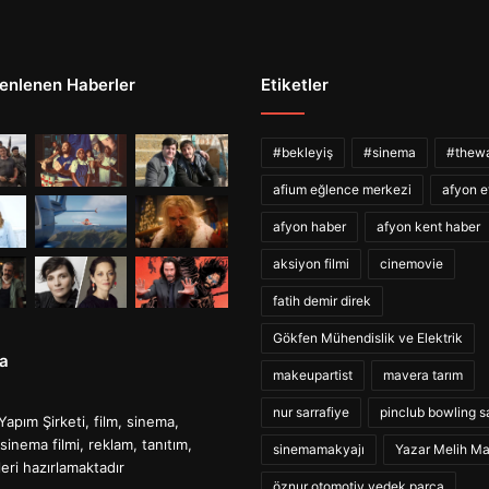
enlenen Haberler
Etiketler
#bekleyiş
#sinema
#thewa
afium eğlence merkezi
afyon e
afyon haber
afyon kent haber
aksiyon filmi
cinemovie
fatih demir direk
Gökfen Mühendislik ve Elektrik
a
makeupartist
mavera tarım
nur sarrafiye
pinclub bowling s
Yapım Şirketi, film, sinema,
sinema filmi, reklam, tanıtım,
sinemamakyajı
Yazar Melih M
leri hazırlamaktadır
öznur otomotiv yedek parça