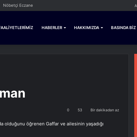
Nöbetçi Eczane
A
FAALIYETLERIMIZ
HABERLER
HAKKIMIZDA
BASINDA BIZ
gman
0
53
Bir dakikadan az
tında olduğunu öğrenen Gaffar ve ailesinin yaşadığı