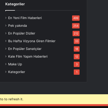
Kategoriler
En Yeni Film Haberleri
499
Pek yakında
254
En Popüler Diziler
212
Bu Hafta Vizyona Giren Filmler
33
En Popüler Sanatçılar
18
Kale Film Yapım Haberleri
12
Make Up
3
Kategoriler
1
o to refresh it.