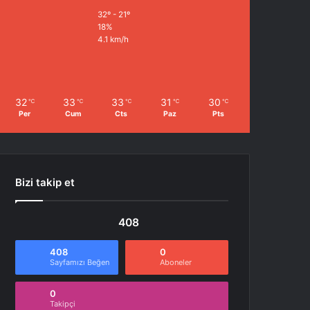
32º - 21º
18%
4.1 km/h
32
33
33
31
30
℃
℃
℃
℃
℃
Per
Cum
Cts
Paz
Pts
Bizi takip et
408
408
0
Sayfamızı Beğen
Aboneler
0
Takipçi