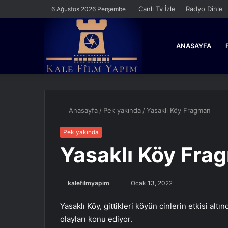
Canlı Tv İzle
Radyo Dinle
6 Ağustos 2026 Perşembe
ANASAYFA
Anasayfa
/
Pek yakında
/
Yasaklı Köy Fragman
Pek yakında
Yasaklı Köy Fra
Bir
kalefilmyapim
Ocak 13, 2022
e-
Yasaklı Köy, gittikleri köyün cinlerin etkisi al
posta
olayları konu ediyor.
göndermek