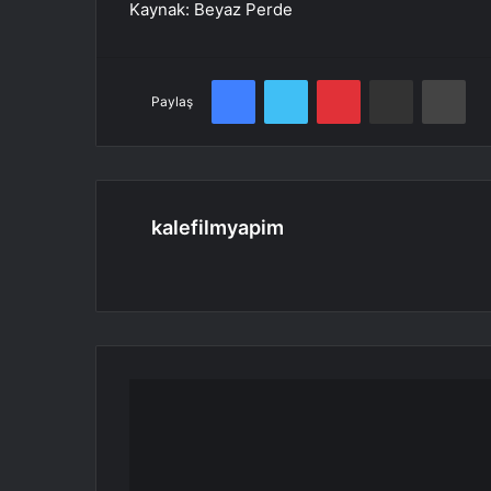
Kaynak: Beyaz Perde
Facebook
Twitter
Pinterest
E-Posta ile paylaş
Yaz
Paylaş
kalefilmyapim
Web
sitesi