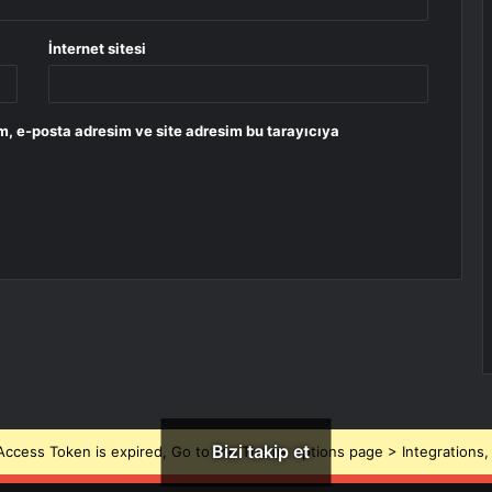
İnternet sitesi
m, e-posta adresim ve site adresim bu tarayıcıya
Bizi takip et
ccess Token is expired, Go to the Theme options page > Integrations, t