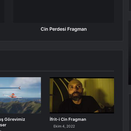
4
Cin Perdesi Fragman
–
T
1
uş Görevimiz
İfrit-i Cin Fragman
ser
Ekim 4, 2022