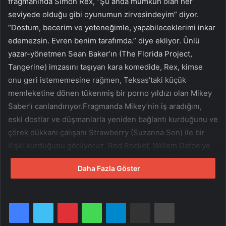
fragmanında Simon Rex, “Şu anda mümkün olan her
seviyede olduğu gibi oyunumun zirvesindeyim” diyor.
“Dostum, becerim ve yeteneğimle, yapabileceklerimi inkar
edemezsin. Evren benim tarafımda.” diye ekliyor. Ünlü
yazar-yönetmen Sean Baker’ın (The Florida Project,
Tangerine) imzasını taşıyan kara komedide, Rex, kimse
onu geri istememesine rağmen, Teksas’taki küçük
memleketine dönen tükenmiş bir porno yıldızı olan Mikey
Saber’ı canlandırıyor.Fragmanda Mikey’nin iş aradığını,
eski dostlar ve düşmanlarla yeniden bağlantı kurduğunu ve
çörek dükkanı çalışanı Strawberry (Suzanna Son) ile bir
ilişki kurduğunu görüyoruz. Red Rocket, Willem Dafoe’ye
En İyi Yardımcı Erkek Oyuncu dalında üçüncü Oscar
Daha Fazla Göster
adaylığını kazandıran 2017 filmi The Florida Project’ten
sonraki Baker – A24 ortaklığının yeni meyvesi olarak
geliyor.Baker, senaryoyu uzun süredir birlikte çalıştığı
Facebook
Twitter
Pinterest
WhatsApp
Telegram
E-Posta ile paylaş
Yazdır
Chris Bergoch ile kaleme aldı ve filmin yapımcılığını
Samantha Quan, Alex Saks, Alex Coco ve Shih-Ching Tsou