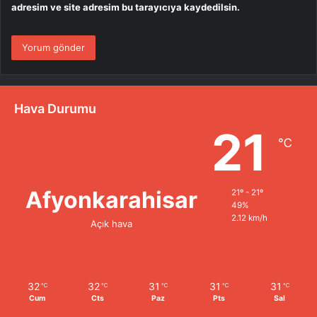
adresim ve site adresim bu tarayıcıya kaydedilsin.
Hava Durumu
21
℃
Afyonkarahisar
21º - 21º
49%
2.12 km/h
Açık hava
32
32
31
31
31
℃
℃
℃
℃
℃
Cum
Cts
Paz
Pts
Sal