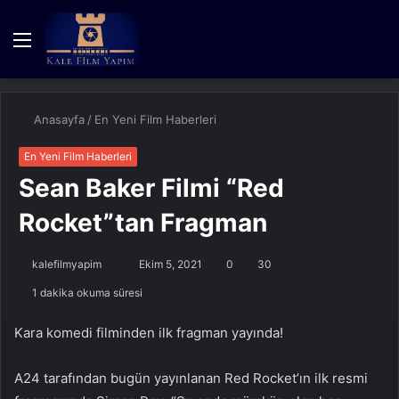
Menü
Kayıt
Dış
A
Ol
görün
y
değişti
...
Anasayfa
/
En Yeni Film Haberleri
En Yeni Film Haberleri
Sean Baker Filmi “Red
Rocket”tan Fragman
Bir
kalefilmyapim
Ekim 5, 2021
0
30
e-
1 dakika okuma süresi
posta
göndermek
Kara komedi filminden ilk fragman yayında!
A24 tarafından bugün yayınlanan Red Rocket’ın ilk resmi