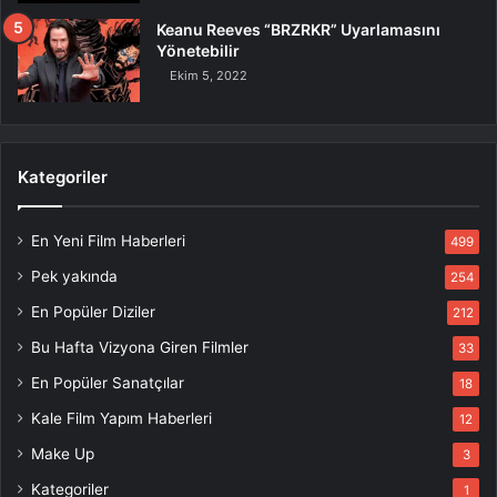
Keanu Reeves “BRZRKR” Uyarlamasını
Yönetebilir
Ekim 5, 2022
Kategoriler
En Yeni Film Haberleri
499
Pek yakında
254
En Popüler Diziler
212
Bu Hafta Vizyona Giren Filmler
33
En Popüler Sanatçılar
18
Kale Film Yapım Haberleri
12
Make Up
3
Kategoriler
1