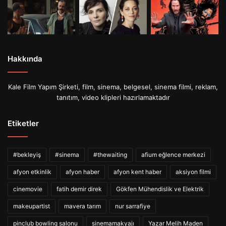
Hakkında
Kale Film Yapım Şirketi, film, sinema, belgesel, sinema filmi, reklam,
tanıtım, video klipleri hazırlamaktadır
Etiketler
#bekleyiş
#sinema
#thewaiting
afium eğlence merkezi
afyon etkinlik
afyon haber
afyon kent haber
aksiyon filmi
cinemovie
fatih demir direk
Gökfen Mühendislik ve Elektrik
makeupartist
mavera tarım
nur sarrafiye
pinclub bowling salonu
sinemamakyajı
Yazar Melih Maden