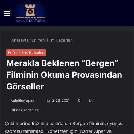
Menü
Kayıt
Dış
A
Ol
görün
y
değişti
...
Anasayfa
/
En Yeni Film Haberleri
En Yeni Film Haberleri
Merakla Beklenen “Bergen”
Filminin Okuma Provasından
Görseller
Bir
kalefilmyapim
Eylül 28, 2021
0
24
e-
Bir dakikadan az
posta
göndermek
Çekimlerine titizlikle hazırlanan Bergen filminin, oyuncu
kadrosu tamamladı. Yönetmenliğini Caner Alper ve