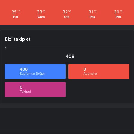
25
33
32
31
30
℃
℃
℃
℃
℃
Per
Cum
Cts
Paz
Pts
Bizi takip et
408
408
0
Sayfamızı Beğen
Aboneler
0
Takipçi
2
–
Çıplak