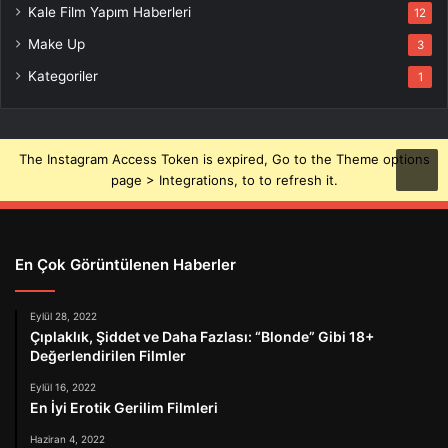
Kale Film Yapım Haberleri
12
Make Up
3
Kategoriler
1
The Instagram Access Token is expired, Go to the Theme options
page > Integrations, to to refresh it.
En Çok Görüntülenen Haberler
Eylül 28, 2022
Çıplaklık, Şiddet ve Daha Fazlası: “Blonde” Gibi 18+
Değerlendirilen Filmler
Eylül 16, 2022
En İyi Erotik Gerilim Filmleri
Haziran 4, 2022