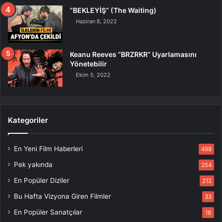
“BEKLEYİŞ” (The Waiting)
Haziran 8, 2022
Keanu Reeves “BRZRKR” Uyarlamasını
Yönetebilir
Ekim 5, 2022
Kategoriler
En Yeni Film Haberleri
499
Pek yakında
254
En Popüler Diziler
212
Bu Hafta Vizyona Giren Filmler
33
En Popüler Sanatçılar
18