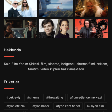
Hakkında
Kale Film Yapım Şirketi, film, sinema, belgesel, sinema filmi, reklam,
tanıtım, video klipleri hazırlamaktadır
Etiketler
#bekleyiş
#sinema
#thewaiting
afium eğlence merkezi
afyon etkinlik
afyon haber
afyon kent haber
aksiyon filmi