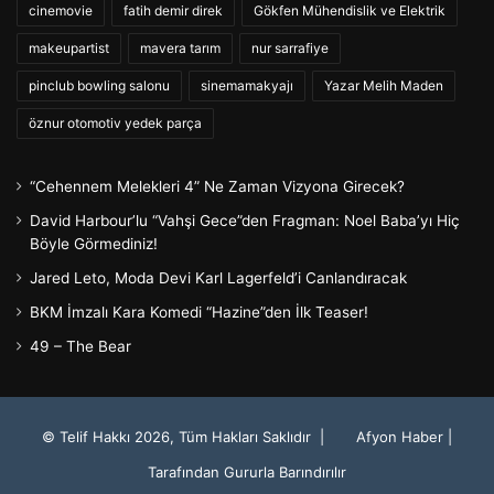
cinemovie
fatih demir direk
Gökfen Mühendislik ve Elektrik
makeupartist
mavera tarım
nur sarrafiye
pinclub bowling salonu
sinemamakyajı
Yazar Melih Maden
öznur otomotiv yedek parça
“Cehennem Melekleri 4” Ne Zaman Vizyona Girecek?
David Harbour’lu “Vahşi Gece”den Fragman: Noel Baba’yı Hiç
Böyle Görmediniz!
Jared Leto, Moda Devi Karl Lagerfeld’i Canlandıracak
BKM İmzalı Kara Komedi “Hazine”den İlk Teaser!
49 – The Bear
© Telif Hakkı 2026, Tüm Hakları Saklıdır |
Afyon Haber
|
Tarafından Gururla Barındırılır