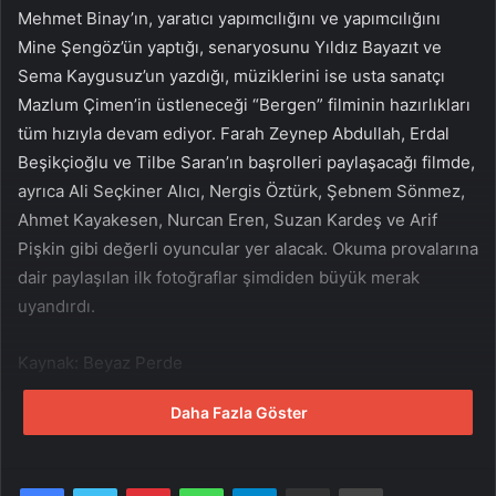
Mehmet Binay’ın, yaratıcı yapımcılığını ve yapımcılığını
Mine Şengöz’ün yaptığı, senaryosunu Yıldız Bayazıt ve
Sema Kaygusuz’un yazdığı, müziklerini ise usta sanatçı
Mazlum Çimen’in üstleneceği “Bergen” filminin hazırlıkları
tüm hızıyla devam ediyor. Farah Zeynep Abdullah, Erdal
Beşikçioğlu ve Tilbe Saran’ın başrolleri paylaşacağı filmde,
ayrıca Ali Seçkiner Alıcı, Nergis Öztürk, Şebnem Sönmez,
Ahmet Kayakesen, Nurcan Eren, Suzan Kardeş ve Arif
Pişkin gibi değerli oyuncular yer alacak. Okuma provalarına
dair paylaşılan ilk fotoğraflar şimdiden büyük merak
uyandırdı.
Kaynak: Beyaz Perde
Daha Fazla Göster
Facebook
Twitter
Pinterest
WhatsApp
Telegram
E-Posta ile paylaş
Yazdır