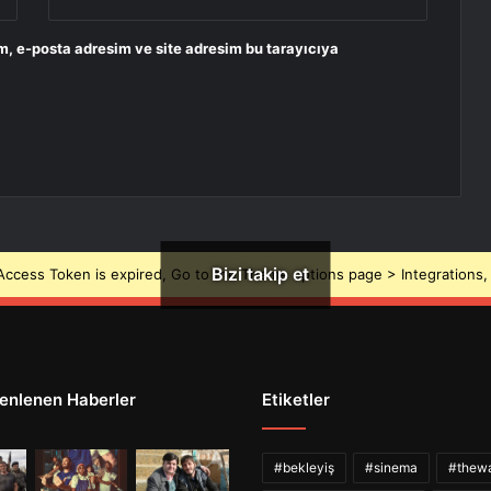
m, e-posta adresim ve site adresim bu tarayıcıya
Bizi takip et
ccess Token is expired, Go to the Theme options page > Integrations, t
enlenen Haberler
Etiketler
#bekleyiş
#sinema
#thewa