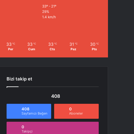
33º - 21º
29%
1.4 km/h
33
33
33
31
30
℃
℃
℃
℃
℃
Per
Cum
Cts
Paz
Pts
Bizi takip et
408
408
0
Sayfamızı Beğen
Aboneler
0
Takipçi