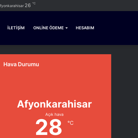
℃
Facebook
Twitter
YouTube
Instagram
Kayıt
Kenar
Dış
Arama
26
fyonkarahisar
Ol
Bölmesi
görünümü
yap
değiştir
...
İLETIŞIM
ONLINE ÖDEME
HESABIM
Hava Durumu
Afyonkarahisar
Açık hava
28
℃