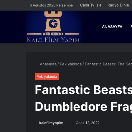
Canlı Tv İzle
Radyo Dinle
6 Ağustos 2026 Perşembe
ANASAYFA
Anasayfa
/
Pek yakında
/
Fantastic Beasts: The S
Pek yakında
Fantastic Beasts
Dumbledore Fr
Bir
kalefilmyapim
Ocak 12, 2022
e-