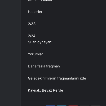
Haberler
2:38
2:24
Şuan oynayan:
Yorumlar
Daha fazla fragman
Gelecek filmlerin fragmanlarını izle
Kaynak: Beyaz Perde
Facebook
Twitter
Pinterest
E-Posta ile paylaş
Yaz