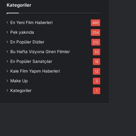
Kategoriler
En Yeni Film Haberleri
499
Pek yakında
254
En Popüler Diziler
212
Bu Hafta Vizyona Giren Filmler
33
En Popüler Sanatçılar
18
Kale Film Yapım Haberleri
12
Make Up
3
Kategoriler
1