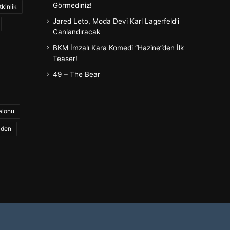
Görmediniz!
tkinlik
Jared Leto, Moda Devi Karl Lagerfeld’i
Canlandıracak
BKM İmzalı Kara Komedi “Hazine”den İlk
Teaser!
49 – The Bear
alonu
aden
Facebook
Twitter
YouTube
Instagram