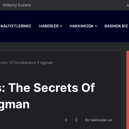
Nöbetçi Eczane
A
FAALIYETLERIMIZ
HABERLER
HAKKIMIZDA
BASINDA BIZ
ecrets Of Dumbledore Fragman
: The Secrets Of
agman
0
3
Bir dakikadan az