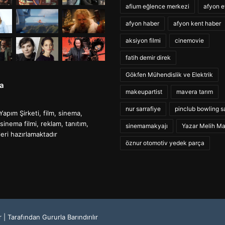
afium eğlence merkezi
afyon e
afyon haber
afyon kent haber
aksiyon filmi
cinemovie
fatih demir direk
Gökfen Mühendislik ve Elektrik
a
makeupartist
mavera tarım
nur sarrafiye
pinclub bowling s
Yapım Şirketi, film, sinema,
sinema filmi, reklam, tanıtım,
sinemamakyajı
Yazar Melih M
leri hazırlamaktadır
öznur otomotiv yedek parça
r
| Tarafından Gururla Barındırılır