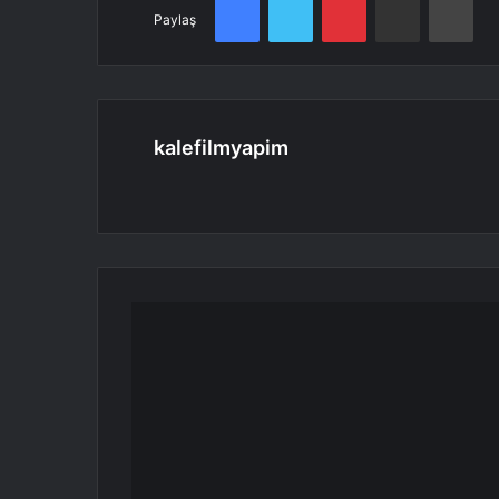
Paylaş
kalefilmyapim
Web
sitesi