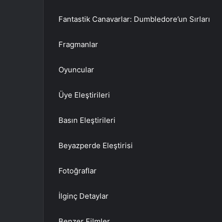
posta
Fantastik Canavarlar: Dumbledore’un Sırları
göndermek
Fragmanlar
Oyuncular
Üye Eleştirileri
Basın Eleştirileri
Beyazperde Eleştirisi
Fotoğraflar
İlginç Detaylar
Benzer Filmler