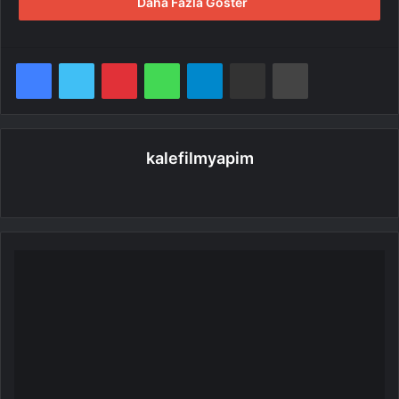
Daha Fazla Göster
Facebook
Twitter
Pinterest
WhatsApp
Telegram
E-Posta ile paylaş
Yazdır
kalefilmyapim
Web
sitesi