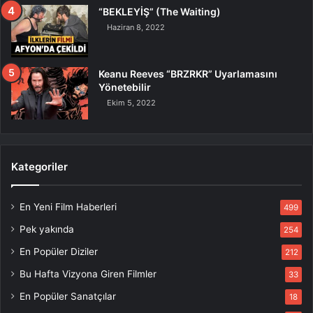
“BEKLEYİŞ” (The Waiting)
Haziran 8, 2022
Keanu Reeves “BRZRKR” Uyarlamasını
Yönetebilir
Ekim 5, 2022
Kategoriler
En Yeni Film Haberleri
499
Pek yakında
254
En Popüler Diziler
212
Bu Hafta Vizyona Giren Filmler
33
En Popüler Sanatçılar
18