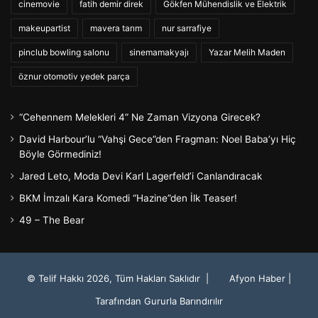
cinemovie
fatih demir direk
Gökfen Mühendislik ve Elektrik
makeupartist
mavera tarım
nur sarrafiye
pinclub bowling salonu
sinemamakyajı
Yazar Melih Maden
öznur otomotiv yedek parça
“Cehennem Melekleri 4” Ne Zaman Vizyona Girecek?
David Harbour’lu “Vahşi Gece”den Fragman: Noel Baba’yı Hiç
Böyle Görmediniz!
Jared Leto, Moda Devi Karl Lagerfeld’i Canlandıracak
BKM İmzalı Kara Komedi “Hazine”den İlk Teaser!
49 – The Bear
© Telif Hakkı 2026, Tüm Hakları Saklıdır |
Afyon Haber
|
Tarafından Gururla Barındırılır