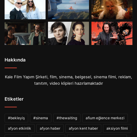
Hakkında
Kale Film Yapım Şirketi, film, sinema, belgesel, sinema filmi, reklam,
tanıtım, video klipleri hazırlamaktadır
Etiketler
#bekleyiş
#sinema
#thewaiting
afium eğlence merkezi
afyon etkinlik
afyon haber
afyon kent haber
aksiyon filmi