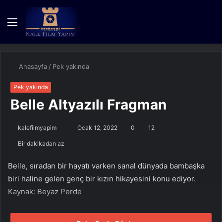
Menü
Kayıt
Dış
A
Ol
görün
y
değişti
...
Anasayfa
/
Pek yakında
Pek yakında
Belle Altyazılı Fragman
Bir
kalefilmyapim
Ocak 12, 2022
0
12
e-
Bir dakikadan az
posta
göndermek
Belle, sıradan bir hayatı varken sanal dünyada bambaşka
biri haline gelen genç bir kızın hikayesini konu ediyor.
Kaynak: Beyaz Perde