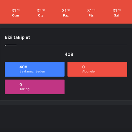
31
32
31
31
31
℃
℃
℃
℃
℃
Cum
Cts
Paz
Pts
Sal
Bizi takip et
408
408
0
Sayfamızı Beğen
Aboneler
0
Takipçi
5
–
Aşk
Mantık