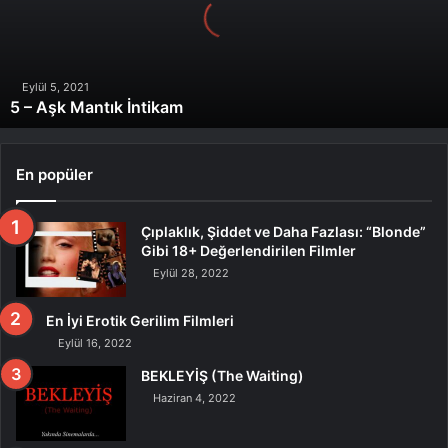
İntikam
Eylül 5, 2021
5 – Aşk Mantık İntikam
En popüler
Çıplaklık, Şiddet ve Daha Fazlası: “Blonde”
Gibi 18+ Değerlendirilen Filmler
Eylül 28, 2022
En İyi Erotik Gerilim Filmleri
Eylül 16, 2022
BEKLEYİŞ (The Waiting)
Haziran 4, 2022