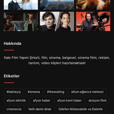
Hakkında
Kale Film Yapım Şirketi, film, sinema, belgesel, sinema filmi, reklam,
tanıtım, video klipleri hazırlamaktadır
Etiketler
#bekleyiş
#sinema
#thewaiting
afium eğlence merkezi
afyon etkinlik
afyon haber
afyon kent haber
aksiyon filmi
cinemovie
fatih demir direk
Gökfen Mühendislik ve Elektrik