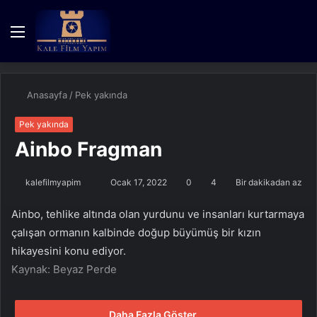
Menü
Kayıt
Dış
A
Ol
görün
y
değişti
...
Anasayfa
/
Pek yakında
Pek yakında
Ainbo Fragman
Bir
kalefilmyapim
Ocak 17, 2022
0
4
Bir dakikadan az
e-
Ainbo, tehlike altında olan yurdunu ve insanları kurtarmaya
posta
çalışan ormanın kalbinde doğup büyümüş bir kızın
göndermek
hikayesini konu ediyor.
Kaynak: Beyaz Perde
Daha Fazla Göster