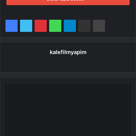
Facebook
Twitter
Pinterest
WhatsApp
Telegram
E-Posta ile paylaş
Yazdır
kalefilmyapim
Web
sitesi