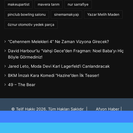
makeupartist
mavera tarım
nur sarrafiye
pinclub bowling salonu
sinemamakyajı
Yazar Melih Maden
öznur otomotiv yedek parça
“Cehennem Melekleri 4” Ne Zaman Vizyona Girecek?
David Harbour’lu “Vahşi Gece”den Fragman: Noel Baba’yı Hiç
Böyle Görmediniz!
Jared Leto, Moda Devi Karl Lagerfeld’i Canlandıracak
BKM İmzalı Kara Komedi “Hazine”den İlk Teaser!
49 – The Bear
© Telif Hakkı 2026, Tüm Hakları Saklıdır |
Afyon Haber
|
Tarafından Gururla Barındırılır
Facebook
Facebook
Twitter
YouTube
Instagram