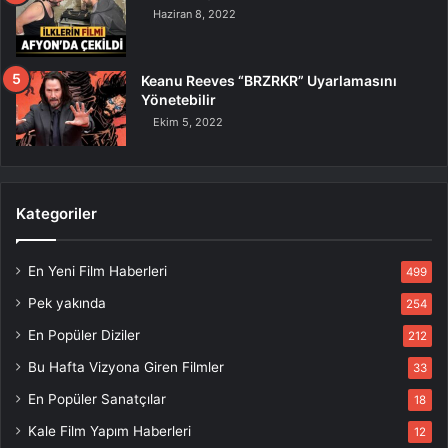
Haziran 8, 2022
Keanu Reeves “BRZRKR” Uyarlamasını
Yönetebilir
Ekim 5, 2022
Kategoriler
En Yeni Film Haberleri
499
Pek yakında
254
En Popüler Diziler
212
Bu Hafta Vizyona Giren Filmler
33
En Popüler Sanatçılar
18
Kale Film Yapım Haberleri
12