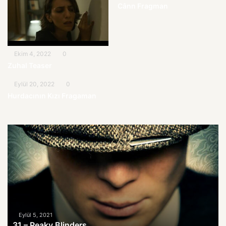
Cânn Fragman
Ekim 4, 2022
0
Zuhal Teaser
Eylül 20, 2022
0
Hurdacının Kızı Fragaman
31
–
Peaky
Blinders
Eylül 5, 2021
31 – Peaky Blinders