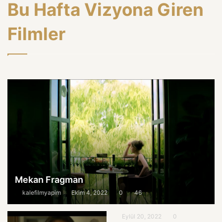
Bu Hafta Vizyona Giren
Filmler
Mekan Fragman
kalefilmyapim
Ekim 4, 2022
0
46
Eylül 20, 2022
0