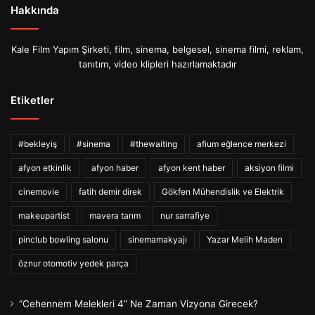
Hakkında
Kale Film Yapım Şirketi, film, sinema, belgesel, sinema filmi, reklam,
tanıtım, video klipleri hazırlamaktadır
Etiketler
#bekleyiş
#sinema
#thewaiting
afium eğlence merkezi
afyon etkinlik
afyon haber
afyon kent haber
aksiyon filmi
cinemovie
fatih demir direk
Gökfen Mühendislik ve Elektrik
makeupartist
mavera tarım
nur sarrafiye
pinclub bowling salonu
sinemamakyajı
Yazar Melih Maden
öznur otomotiv yedek parça
“Cehennem Melekleri 4” Ne Zaman Vizyona Girecek?