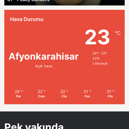
Hava Durumu
23
℃
Afyonkarahisar
24º - 22º
42%
1.49 km/h
Açık hava
24
32
32
31
31
℃
℃
℃
℃
℃
Per
Cum
Cts
Paz
Pts
Pek yakında