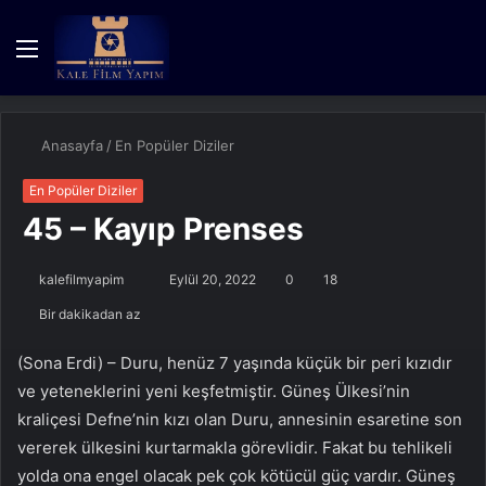
Menü
Kayıt
Dış
A
Ol
görün
y
değişti
...
Anasayfa
/
En Popüler Diziler
En Popüler Diziler
45 – Kayıp Prenses
Bir
kalefilmyapim
Eylül 20, 2022
0
18
e-
Bir dakikadan az
posta
göndermek
(Sona Erdi) – Duru, henüz 7 yaşında küçük bir peri kızıdır
ve yeteneklerini yeni keşfetmiştir. Güneş Ülkesi’nin
kraliçesi Defne’nin kızı olan Duru, annesinin esaretine son
vererek ülkesini kurtarmakla görevlidir. Fakat bu tehlikeli
yolda ona engel olacak pek çok kötücül güç vardır. Güneş