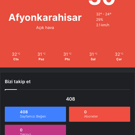
Afyonkarahisar
32º - 24º
29%
2.1 km/h
Açık hava
32
31
31
31
32
℃
℃
℃
℃
℃
Cts
Paz
Pts
Sal
Çar
Bizi takip et
408
408
0
Sayfamızı Beğen
Aboneler
0
Takipçi