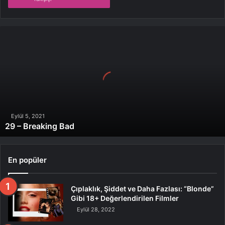
29
–
Breaking
Bad
Eylül 5, 2021
29 – Breaking Bad
En popüler
Çıplaklık, Şiddet ve Daha Fazlası: “Blonde”
Gibi 18+ Değerlendirilen Filmler
Eylül 28, 2022