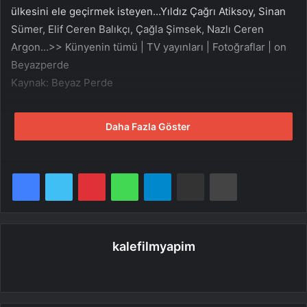
ülkesini ele geçirmek isteyen…Yıldız Çağrı Atiksoy, Sinan
Sümer, Elif Ceren Balıkçı, Çağla Şimsek, Nazlı Ceren
Argon…>> Künyenin tümü | TV yayınları | Fotoğraflar | on
Beyazperde
Kaynak: Beyaz Perde
Daha Fazla Göster
Facebook
Twitter
Pinterest
WhatsApp
Telegram
E-Posta ile paylaş
Yazdır
kalefilmyapim
Web
sitesi