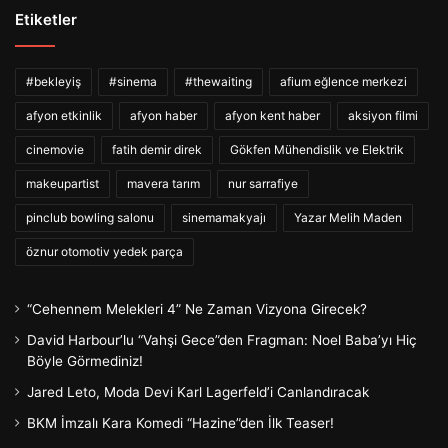
Etiketler
#bekleyiş
#sinema
#thewaiting
afium eğlence merkezi
afyon etkinlik
afyon haber
afyon kent haber
aksiyon filmi
cinemovie
fatih demir direk
Gökfen Mühendislik ve Elektrik
makeupartist
mavera tarım
nur sarrafiye
pinclub bowling salonu
sinemamakyajı
Yazar Melih Maden
öznur otomotiv yedek parça
“Cehennem Melekleri 4” Ne Zaman Vizyona Girecek?
David Harbour’lu “Vahşi Gece”den Fragman: Noel Baba’yı Hiç
Böyle Görmediniz!
Jared Leto, Moda Devi Karl Lagerfeld’i Canlandıracak
BKM İmzalı Kara Komedi “Hazine”den İlk Teaser!