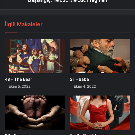
Başlangıç: Ye'cüc Me'cüc Fragman
İlgili Makaleler
49 – The Bear
21 – Baba
Ekim 5, 2022
Ekim 4, 2022