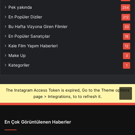
Pek yakında
254
En Popüler Diziler
212
Bu Hafta Vizyona Giren Filmler
33
En Popüler Sanatçılar
18
Kale Film Yapım Haberleri
12
Make Up
3
Kategoriler
1
The Instagram Access Token is expired, Go to the Theme options
page > Integrations, to to refresh it.
En Çok Görüntülenen Haberler