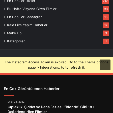
En Popüler Diziler
212
Bu Hafta Vizyona Giren Filmler
33
En Popüler Sanatçılar
18
Kale Film Yapım Haberleri
12
Make Up
3
Kategoriler
1
The Instagram Access Token is expired, Go to the Theme options
page > Integrations, to to refresh it.
En Çok Görüntülenen Haberler
Eylül 28, 2022
Çıplaklık, Şiddet ve Daha Fazlası: “Blonde” Gibi 18+
Değerlendirilen Filmler