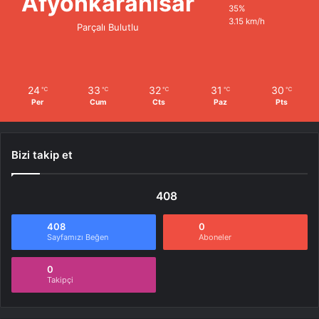
Afyonkarahisar
35%
3.15 km/h
Parçalı Bulutlu
24
33
32
31
30
℃
℃
℃
℃
℃
Per
Cum
Cts
Paz
Pts
Bizi takip et
408
408
0
Sayfamızı Beğen
Aboneler
0
Takipçi