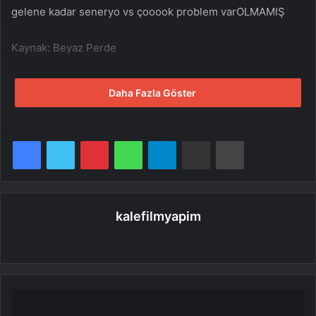
gelene kadar seneryo vs çooook problem varOLMAMIŞ
Kaynak: Beyaz Perde
Daha Fazla Göster
Facebook
Twitter
Pinterest
WhatsApp
Telegram
E-Posta ile paylaş
Yazdır
kalefilmyapim
Web
sitesi