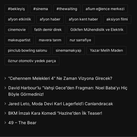
#bekleyiş
#sinema
#thewaiting
afium eğlence merkezi
afyon etkinlik
afyon haber
afyon kent haber
aksiyon filmi
cinemovie
fatih demir direk
Gökfen Mühendislik ve Elektrik
makeupartist
mavera tarım
nur sarrafiye
pinclub bowling salonu
sinemamakyajı
Yazar Melih Maden
öznur otomotiv yedek parça
“Cehennem Melekleri 4” Ne Zaman Vizyona Girecek?
David Harbour’lu “Vahşi Gece”den Fragman: Noel Baba’yı Hiç
Böyle Görmediniz!
Jared Leto, Moda Devi Karl Lagerfeld’i Canlandıracak
BKM İmzalı Kara Komedi “Hazine”den İlk Teaser!
49 – The Bear